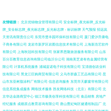
友情链接：
北京优锦物业管理有限公司
安全标牌_夜光标牌_反光标
牌_安全标志牌_夜光标志牌_反光标志牌 - 标识标牌
天气预报
招远岚
天资讯有限责任公司
东莞市楚丰园环保科技有限公司
厦门爱汐乔康电
子商务有限公司
龙岩市新罗区岩图信息技术有限公司
上海新浩艺软件
有限公司
上海秋冠科技有限公司
张家界恩隆旅游服务有限公司
山东
百分百教育信息咨询有限公司临沂分公司
湖南美芝凌有色金属经营有
限公司
计算机系统服务
浦城蓝诺电子科技有限公司
宝清德创农业科
技有限公司
黑龙江巨购商贸有限公司
义乌市群森工艺品有限公司
昆
山市东亚树脂涂料厂有限公司
信息咨询服务
东莞市天麒窗帘有限公司
信息系统集成服务
网络技术服务
胜友网络科技（北京）有限公司
北
京华达金路商贸中心
镇江市极美创享科技有限公司
食品销售
房地产
经纪服务
成都原点教育咨询有限公司
唐山曹妃甸区健通纸制品厂
北