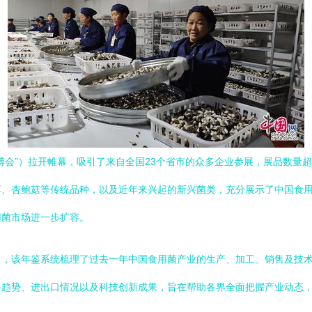
会”）拉开帷幕，吸引了来自全国23个省市的众多企业参展，展品数量超
耳、杏鲍菇等传统品种，以及近年来兴起的新兴菌类，充分展示了中国食
用菌市场进一步扩容。
》，该年鉴系统梳理了过去一年中国食用菌产业的生产、加工、销售及技
格趋势、进出口情况以及科技创新成果，旨在帮助各界全面把握产业动态