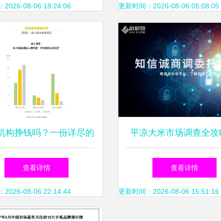
26-08-06 18:24:06
更新时间：2026-08-06 05:08:05
机构挣钱吗？一份详尽的
平凉大米市场调查全攻
场调研报告为您揭开内幕
目标到渠道的实践指
查看详情
查看详情
26-08-06 22:14:44
更新时间：2026-08-06 15:51:16