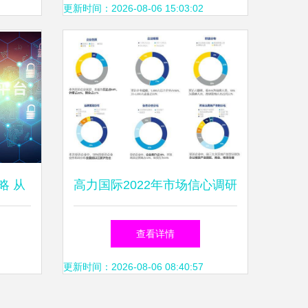
察
更新时间：2026-08-06 15:03:02
略 从
高力国际2022年市场信心调研
南
洞察市场脉搏，把握复苏机遇
查看详情
更新时间：2026-08-06 08:40:57