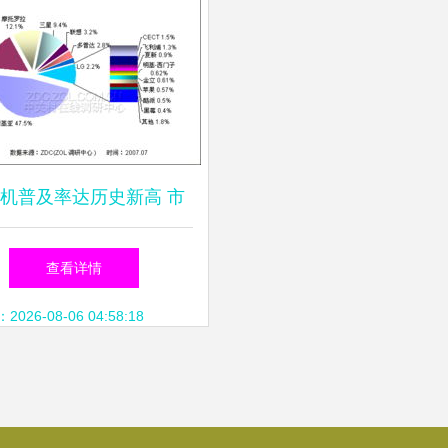
机普及率达历史新高 市
研揭示增长动力与未来挑
查看详情
战
26-08-06 04:58:18