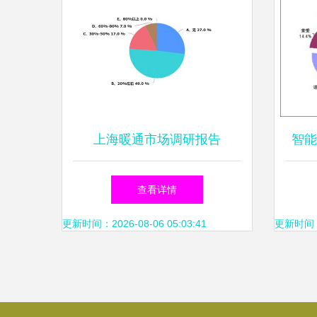
上海暖通市场调研报告
智能
场调
查看详情
更新时间：2026-08-06 05:03:41
更新时间：20