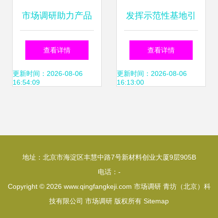
市场调研助力产品
发挥示范性基地引
策略调整 从稳定销
领作用，在创新发
查看详情
查看详情
售到增量生产的最
展上树立标杆——
更新时间：2026-08-06
更新时间：2026-08-06
16:54:09
16:13:00
优化路径
刘建洋赴石狮开展
市场调研
地址：北京市海淀区丰慧中路7号新材料创业大厦9层905B
电话：-
Copyright © 2026
www.qingfangkeji.com
市场调研
青坊（北京）科
技有限公司
市场调研
版权所有
Sitemap